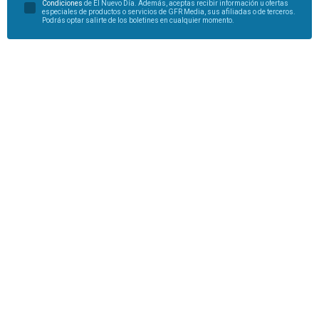
Condiciones
de El Nuevo Día. Además, aceptas recibir información u ofertas
especiales de productos o servicios de GFR Media, sus afiliadas o de terceros.
Podrás optar salirte de los boletines en cualquier momento.