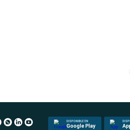
DISPONIBLE EN
DISP
Google Play
Ap