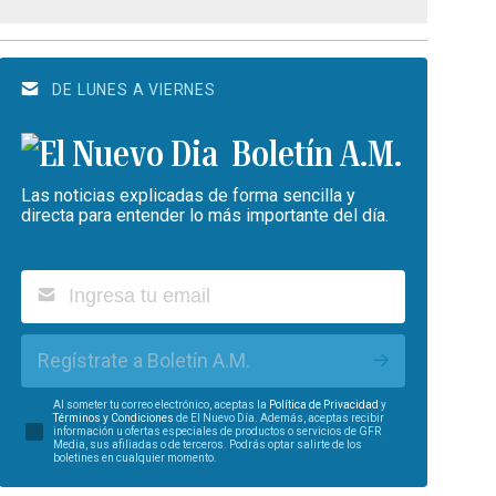
DE LUNES A VIERNES
Boletín A.M.
Las noticias explicadas de forma sencilla y
directa para entender lo más importante del día.
Regístrate a Boletín A.M.
Al someter tu correo electrónico, aceptas la
Política de Privacidad
y
Términos y Condiciones
de El Nuevo Día. Además, aceptas recibir
información u ofertas especiales de productos o servicios de GFR
Media, sus afiliadas o de terceros. Podrás optar salirte de los
boletines en cualquier momento.