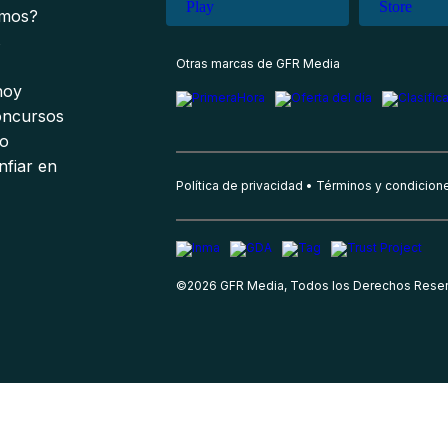
omos?
s
Otras marcas de GFR Media
 hoy
oncursos
io
nfiar en
Política de privacidad
Términos y condicion
©
2026
GFR Media, Todos los Derechos Rese