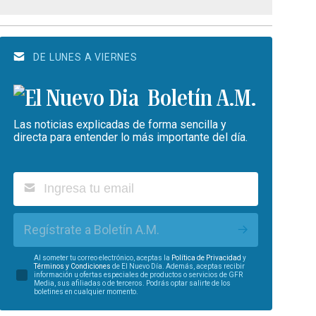
DE LUNES A VIERNES
Boletín A.M.
Las noticias explicadas de forma sencilla y
directa para entender lo más importante del día.
Regístrate a Boletín A.M.
Al someter tu correo electrónico, aceptas la
Política de Privacidad
y
Términos y Condiciones
de El Nuevo Día. Además, aceptas recibir
información u ofertas especiales de productos o servicios de GFR
Media, sus afiliadas o de terceros. Podrás optar salirte de los
boletines en cualquier momento.