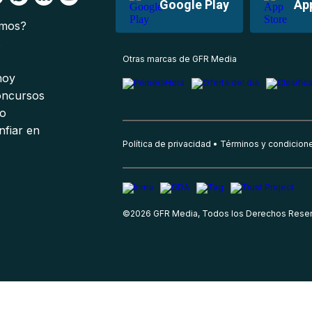
Google Play
Ap
omos?
s
Otras marcas de GFR Media
 hoy
oncursos
io
nfiar en
Política de privacidad
Términos y condicion
©
2026
GFR Media, Todos los Derechos Rese