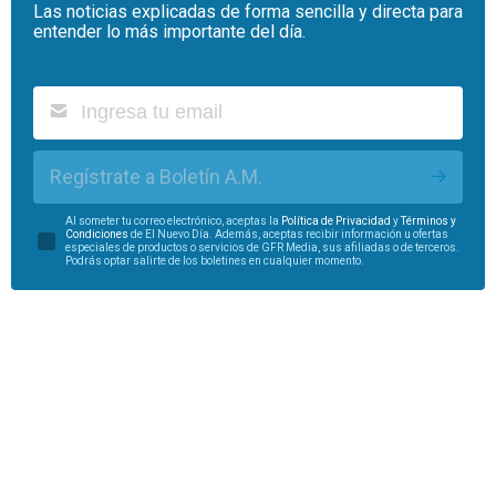
Las noticias explicadas de forma sencilla y directa para
entender lo más importante del día.
Regístrate a Boletín A.M.
Al someter tu correo electrónico, aceptas la
Política de Privacidad
y
Términos y
Condiciones
de El Nuevo Día. Además, aceptas recibir información u ofertas
especiales de productos o servicios de GFR Media, sus afiliadas o de terceros.
Podrás optar salirte de los boletines en cualquier momento.