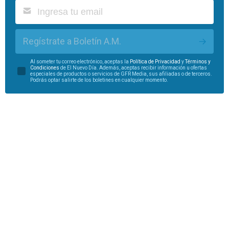
Regístrate a Boletín A.M.
Al someter tu correo electrónico, aceptas la
Política de Privacidad
y
Términos y
Condiciones
de El Nuevo Día. Además, aceptas recibir información u ofertas
especiales de productos o servicios de GFR Media, sus afiliadas o de terceros.
Podrás optar salirte de los boletines en cualquier momento.