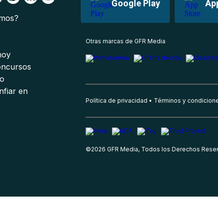
Google Play
Ap
omos?
s
Otras marcas de GFR Media
 hoy
oncursos
io
nfiar en
Política de privacidad
Términos y condicion
©
2026
GFR Media, Todos los Derechos Rese