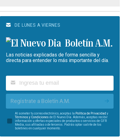
DE LUNES A VIERNES
Boletín A.M.
Las noticias explicadas de forma sencilla y
directa para entender lo más importante del día.
Regístrate a Boletín A.M.
Al someter tu correo electrónico, aceptas la
Política de Privacidad
y
Términos y Condiciones
de El Nuevo Día. Además, aceptas recibir
información u ofertas especiales de productos o servicios de GFR
Media, sus afiliadas o de terceros. Podrás optar salirte de los
boletines en cualquier momento.