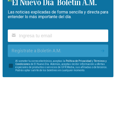
Boletín A.M.
Las noticias explicadas de forma sencilla y directa para
entender lo más importante del día.
Regístrate a Boletín A.M.
Al someter tu correo electrónico, aceptas la
Política de Privacidad
y
Términos y
Condiciones
de El Nuevo Día. Además, aceptas recibir información u ofertas
especiales de productos o servicios de GFR Media, sus afiliadas o de terceros.
Podrás optar salirte de los boletines en cualquier momento.