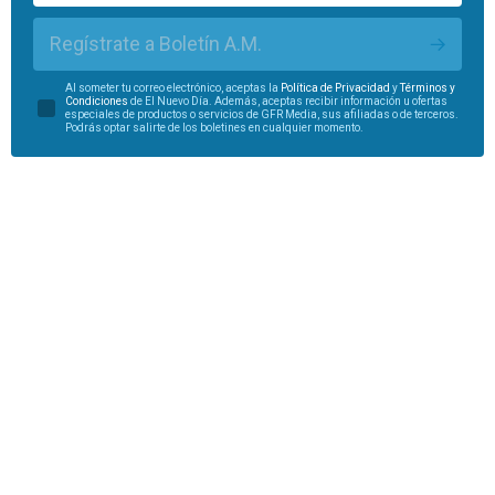
Regístrate a Boletín A.M.
Al someter tu correo electrónico, aceptas la
Política de Privacidad
y
Términos y
Condiciones
de El Nuevo Día. Además, aceptas recibir información u ofertas
especiales de productos o servicios de GFR Media, sus afiliadas o de terceros.
Podrás optar salirte de los boletines en cualquier momento.