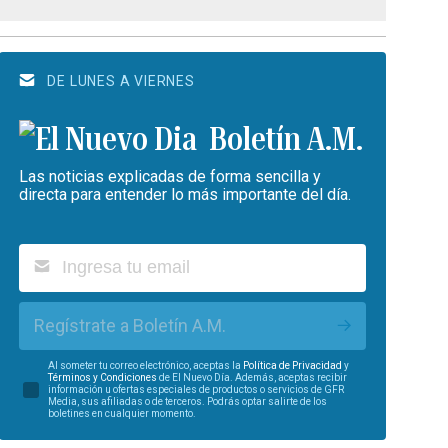
DE LUNES A VIERNES
Boletín A.M.
Las noticias explicadas de forma sencilla y
directa para entender lo más importante del día.
Regístrate a Boletín A.M.
Al someter tu correo electrónico, aceptas la
Política de Privacidad
y
Términos y Condiciones
de El Nuevo Día. Además, aceptas recibir
información u ofertas especiales de productos o servicios de GFR
Media, sus afiliadas o de terceros. Podrás optar salirte de los
boletines en cualquier momento.