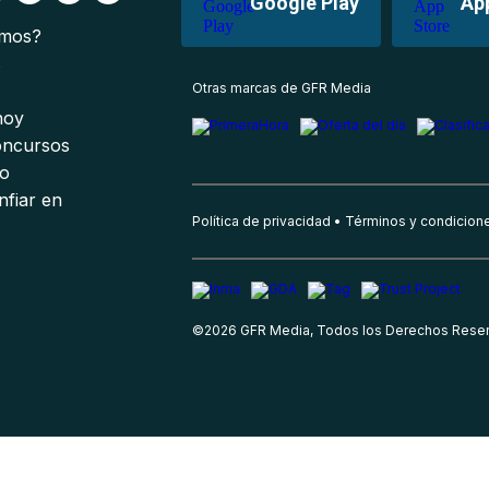
Google Play
Ap
omos?
s
Otras marcas de GFR Media
 hoy
oncursos
io
nfiar en
Política de privacidad
Términos y condicion
©
2026
GFR Media, Todos los Derechos Rese