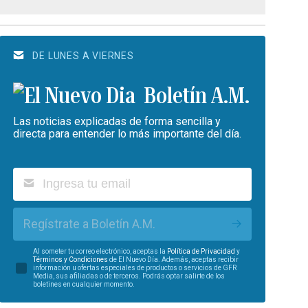
DE LUNES A VIERNES
Boletín A.M.
Las noticias explicadas de forma sencilla y
directa para entender lo más importante del día.
Regístrate a Boletín A.M.
Al someter tu correo electrónico, aceptas la
Política de Privacidad
y
Términos y Condiciones
de El Nuevo Día. Además, aceptas recibir
información u ofertas especiales de productos o servicios de GFR
Media, sus afiliadas o de terceros. Podrás optar salirte de los
boletines en cualquier momento.