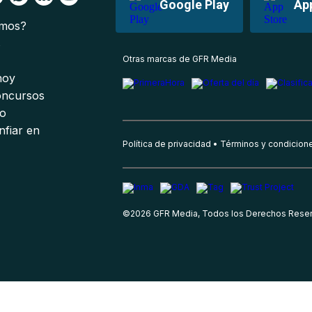
Google Play
Ap
omos?
s
Otras marcas de GFR Media
 hoy
oncursos
io
nfiar en
Política de privacidad
Términos y condicion
©
2026
GFR Media, Todos los Derechos Rese