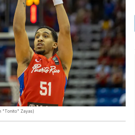
 "Tonito" Zayas
)