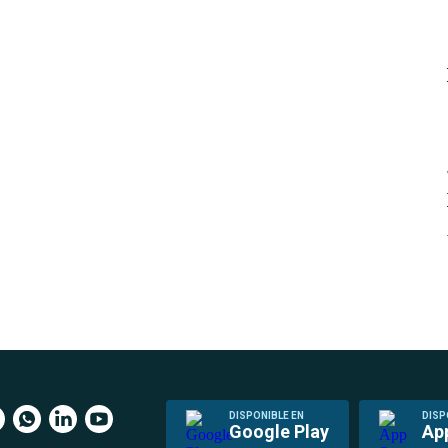
DISPONIBLE EN
DISP
Google Play
Ap