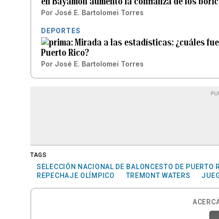
en Bayamón aumentó la confianza de los boricu
Por
José E. Bartolomei Torres
DEPORTES
Mirada a las estadísticas: ¿cuáles fue
Puerto Rico?
Por
José E. Bartolomei Torres
PU
TAGS
SELECCIÓN NACIONAL DE BALONCESTO DE PUERTO 
REPECHAJE OLÍMPICO
TREMONT WATERS
JUEG
ACERCA