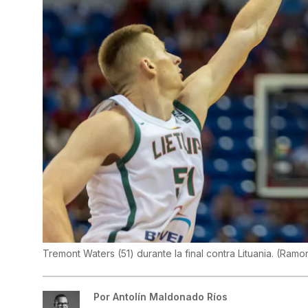
Tremont Waters (51) durante la final contra Lituania.
(
Ramon
Por
Antolín Maldonado Ríos