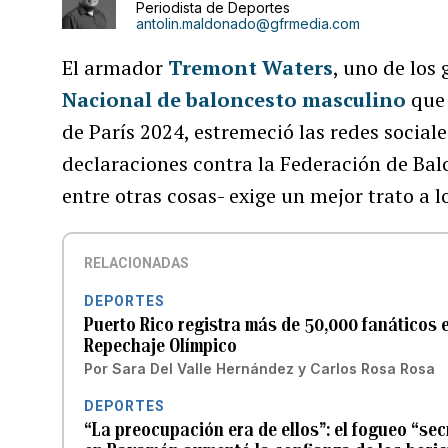
Periodista de Deportes
antolin.maldonado@gfrmedia.com
El armador
Tremont Waters
, uno de los
Nacional de baloncesto masculino
que 
de París 2024, estremeció las redes socia
declaraciones contra la Federación de Bal
entre otras cosas- exige un mejor trato a l
RELACIONADAS
DEPORTES
Puerto Rico registra más de 50,000 fanáticos e
Repechaje Olímpico
Por
Sara Del Valle Hernández
y
Carlos Rosa Rosa
DEPORTES
“La preocupación era de ellos”: el fogueo “sec