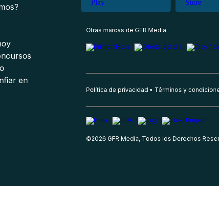
omos?
s
Otras marcas de GFR Media
 hoy
oncursos
io
nfiar en
Política de privacidad
Términos y condicion
©
2026
GFR Media, Todos los Derechos Rese