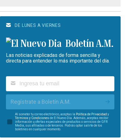
DE LUNES A VIERNES
Boletín A.M.
Las noticias explicadas de forma sencilla y
directa para entender lo más importante del día.
Regístrate a Boletín A.M.
Al someter tu correo electrónico, aceptas la
Política de Privacidad
y
Términos y Condiciones
de El Nuevo Día. Además, aceptas recibir
información u ofertas especiales de productos o servicios de GFR
Media, sus afiliadas o de terceros. Podrás optar salirte de los
boletines en cualquier momento.