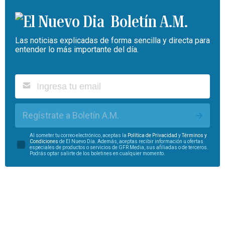
Boletín A.M.
Las noticias explicadas de forma sencilla y directa para
entender lo más importante del día.
Regístrate a Boletín A.M.
Al someter tu correo electrónico, aceptas la
Política de Privacidad
y
Términos y
Condiciones
de El Nuevo Día. Además, aceptas recibir información u ofertas
especiales de productos o servicios de GFR Media, sus afiliadas o de terceros.
Podrás optar salirte de los boletines en cualquier momento.