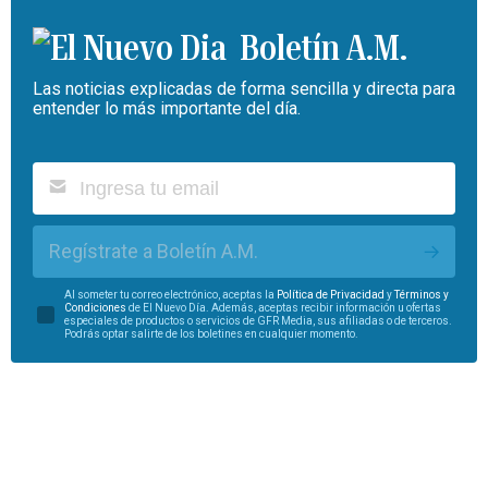
Boletín A.M.
Las noticias explicadas de forma sencilla y directa para
entender lo más importante del día.
Regístrate a Boletín A.M.
Al someter tu correo electrónico, aceptas la
Política de Privacidad
y
Términos y
Condiciones
de El Nuevo Día. Además, aceptas recibir información u ofertas
especiales de productos o servicios de GFR Media, sus afiliadas o de terceros.
Podrás optar salirte de los boletines en cualquier momento.