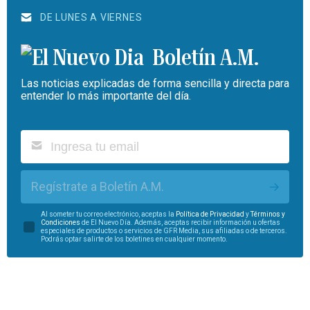
DE LUNES A VIERNES
Boletín A.M.
Las noticias explicadas de forma sencilla y directa para
entender lo más importante del día.
Regístrate a Boletín A.M.
Al someter tu correo electrónico, aceptas la
Política de Privacidad
y
Términos y
Condiciones
de El Nuevo Día. Además, aceptas recibir información u ofertas
especiales de productos o servicios de GFR Media, sus afiliadas o de terceros.
Podrás optar salirte de los boletines en cualquier momento.