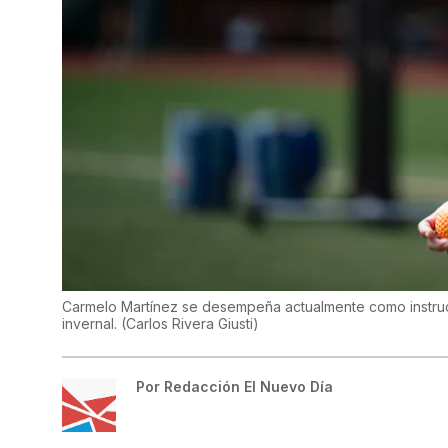
Carmelo Martínez se desempeña actualmente como instruc
invernal.
(
Carlos Rivera Giusti
)
Por
Redacción El Nuevo Día