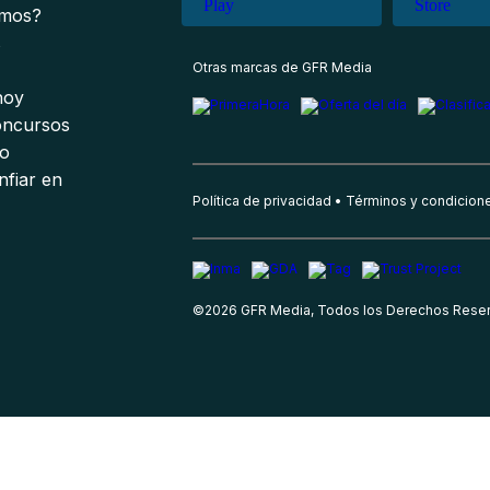
omos?
s
Otras marcas de GFR Media
 hoy
oncursos
io
nfiar en
Política de privacidad
Términos y condicion
©
2026
GFR Media, Todos los Derechos Rese