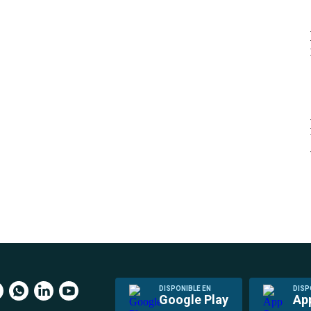
DISPONIBLE EN
DISP
Google Play
Ap