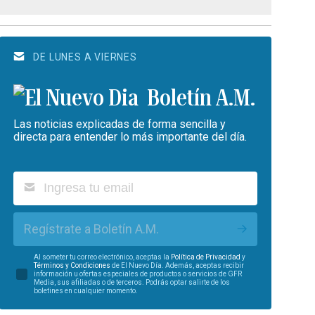
DE LUNES A VIERNES
Boletín A.M.
Las noticias explicadas de forma sencilla y
directa para entender lo más importante del día.
Regístrate a Boletín A.M.
Al someter tu correo electrónico, aceptas la
Política de Privacidad
y
Términos y Condiciones
de El Nuevo Día. Además, aceptas recibir
información u ofertas especiales de productos o servicios de GFR
Media, sus afiliadas o de terceros. Podrás optar salirte de los
boletines en cualquier momento.