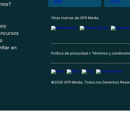
omos?
s
Otras marcas de GFR Media
 hoy
oncursos
io
nfiar en
Política de privacidad
Términos y condicion
©
2026
GFR Media, Todos los Derechos Rese