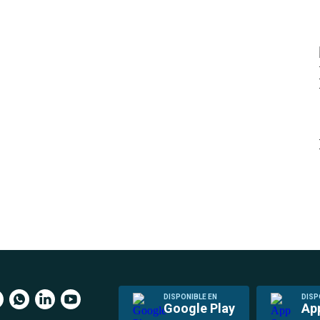
DISPONIBLE EN
DISP
Google Play
Ap