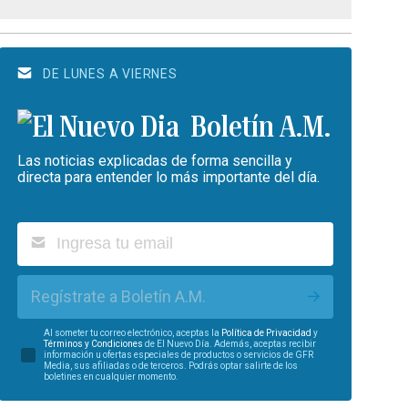
DE LUNES A VIERNES
Boletín A.M.
Las noticias explicadas de forma sencilla y
directa para entender lo más importante del día.
Regístrate a Boletín A.M.
Al someter tu correo electrónico, aceptas la
Política de Privacidad
y
Términos y Condiciones
de El Nuevo Día. Además, aceptas recibir
información u ofertas especiales de productos o servicios de GFR
Media, sus afiliadas o de terceros. Podrás optar salirte de los
boletines en cualquier momento.