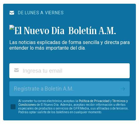
DE LUNES A VIERNES
Boletín A.M.
Las noticias explicadas de forma sencilla y directa para
entender lo más importante del día.
Regístrate a Boletín A.M.
Al someter tu correo electrónico, aceptas la
Política de Privacidad
y
Términos y
Condiciones
de El Nuevo Día. Además, aceptas recibir información u ofertas
especiales de productos o servicios de GFR Media, sus afiliadas o de terceros.
Podrás optar salirte de los boletines en cualquier momento.