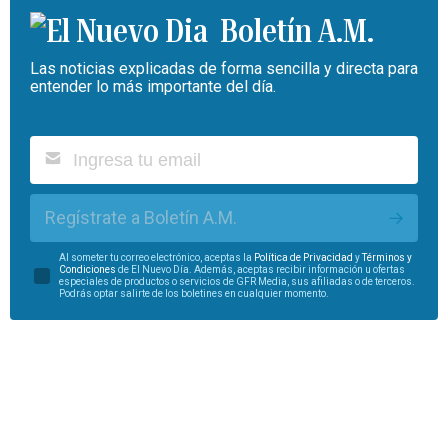
Boletín A.M.
Las noticias explicadas de forma sencilla y directa para
entender lo más importante del día.
Regístrate a Boletín A.M.
Al someter tu correo electrónico, aceptas la
Política de Privacidad
y
Términos y
Condiciones
de El Nuevo Día. Además, aceptas recibir información u ofertas
especiales de productos o servicios de GFR Media, sus afiliadas o de terceros.
Podrás optar salirte de los boletines en cualquier momento.