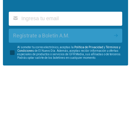
Regístrate a Boletín A.M.
Al someter tu correo electrónico, aceptas la
Política de Privacidad
y
Términos y
Condiciones
de El Nuevo Día. Además, aceptas recibir información u ofertas
especiales de productos o servicios de GFR Media, sus afiliadas o de terceros.
Podrás optar salirte de los boletines en cualquier momento.