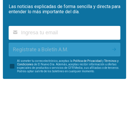
Las noticias explicadas de forma sencilla y directa para
entender lo más importante del día.
Regístrate a Boletín A.M.
Al someter tu correo electrónico, aceptas la
Política de Privacidad
y
Términos y
Condiciones
de El Nuevo Día. Además, aceptas recibir información u ofertas
especiales de productos o servicios de GFR Media, sus afiliadas o de terceros.
Podrás optar salirte de los boletines en cualquier momento.