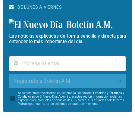
DE LUNES A VIERNES
Boletín A.M.
Las noticias explicadas de forma sencilla y directa para
entender lo más importante del día.
Regístrate a Boletín A.M.
Al someter tu correo electrónico, aceptas la
Política de Privacidad
y
Términos y
Condiciones
de El Nuevo Día. Además, aceptas recibir información u ofertas
especiales de productos o servicios de GFR Media, sus afiliadas o de terceros.
Podrás optar salirte de los boletines en cualquier momento.