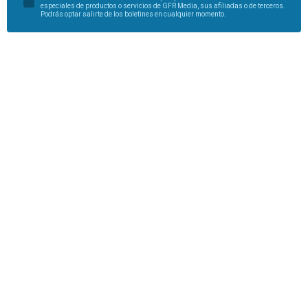
especiales de productos o servicios de GFR Media, sus afiliadas o de terceros.
Podrás optar salirte de los boletines en cualquier momento.