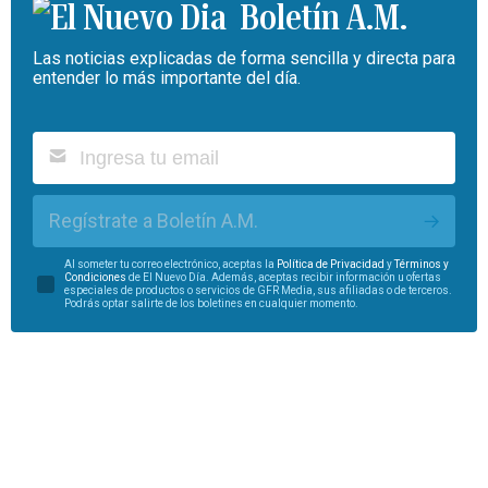
Boletín A.M.
Las noticias explicadas de forma sencilla y directa para
entender lo más importante del día.
Regístrate a Boletín A.M.
Al someter tu correo electrónico, aceptas la
Política de Privacidad
y
Términos y
Condiciones
de El Nuevo Día. Además, aceptas recibir información u ofertas
especiales de productos o servicios de GFR Media, sus afiliadas o de terceros.
Podrás optar salirte de los boletines en cualquier momento.