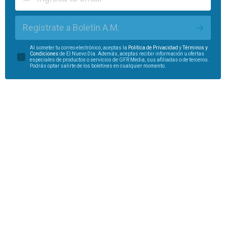
Regístrate a Boletín A.M.
Al someter tu correo electrónico, aceptas la
Política de Privacidad
y
Términos y
Condiciones
de El Nuevo Día. Además, aceptas recibir información u ofertas
especiales de productos o servicios de GFR Media, sus afiliadas o de terceros.
Podrás optar salirte de los boletines en cualquier momento.