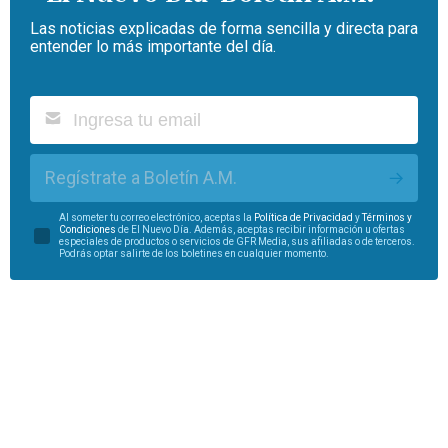
Las noticias explicadas de forma sencilla y directa para
entender lo más importante del día.
Regístrate a Boletín A.M.
Al someter tu correo electrónico, aceptas la
Política de Privacidad
y
Términos y
Condiciones
de El Nuevo Día. Además, aceptas recibir información u ofertas
especiales de productos o servicios de GFR Media, sus afiliadas o de terceros.
Podrás optar salirte de los boletines en cualquier momento.