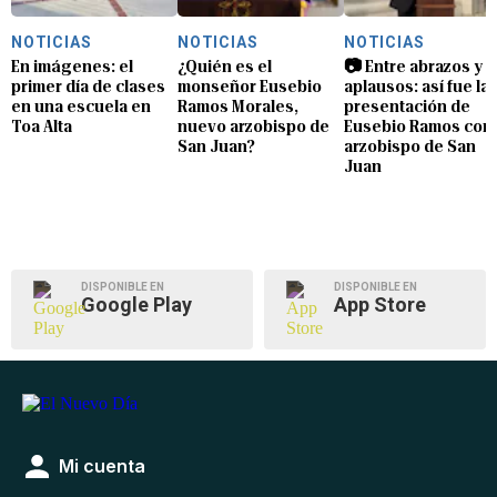
NOTICIAS
NOTICIAS
NOTICIAS
En imágenes: el
¿Quién es el
📷 Entre abrazos y
primer día de clases
monseñor Eusebio
aplausos: así fue la
en una escuela en
Ramos Morales,
presentación de
Toa Alta
nuevo arzobispo de
Eusebio Ramos com
San Juan?
arzobispo de San
Juan
DISPONIBLE EN
DISPONIBLE EN
Google Play
App Store
Mi cuenta