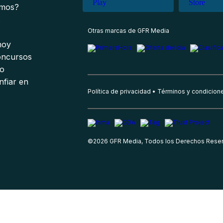
omos?
s
Otras marcas de GFR Media
 hoy
oncursos
io
nfiar en
Política de privacidad
Términos y condicion
©
2026
GFR Media, Todos los Derechos Rese