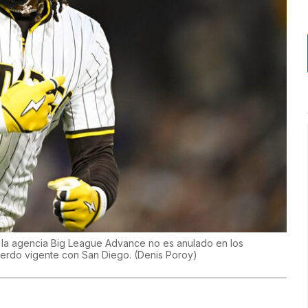
on la agencia Big League Advance no es anulado en los
acuerdo vigente con San Diego.
(
Denis Poroy
)