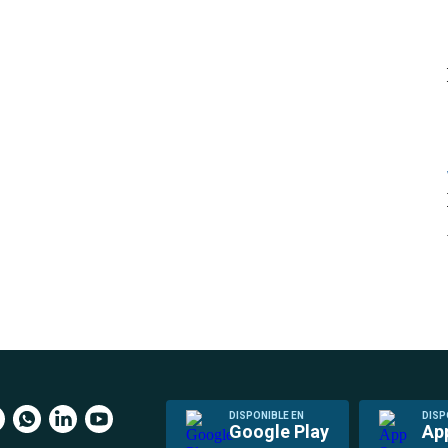
DISPONIBLE EN
DISP
Google Play
Ap