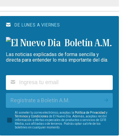
DE LUNES A VIERNES
Boletín A.M.
Las noticias explicadas de forma sencilla y
directa para entender lo más importante del día.
Regístrate a Boletín A.M.
Al someter tu correo electrónico, aceptas la
Política de Privacidad
y
Términos y Condiciones
de El Nuevo Día. Además, aceptas recibir
información u ofertas especiales de productos o servicios de GFR
Media, sus afiliadas o de terceros. Podrás optar salirte de los
boletines en cualquier momento.