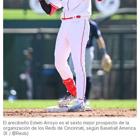
El arecibeño Edwin Arroyo es el sexto mejor prospecto de la
organización de los Reds de Cincinnati, según Baseball America.
(
X / @Reds
)