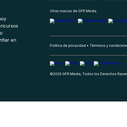
s
Otras marcas de GFR Media
 hoy
oncursos
io
nfiar en
Política de privacidad
Términos y condicion
©
2026
GFR Media, Todos los Derechos Rese