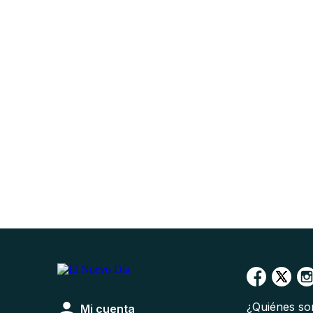
¿Quiénes s
Mi cuenta