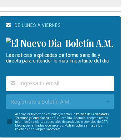
DE LUNES A VIERNES
Boletín A.M.
Las noticias explicadas de forma sencilla y
directa para entender lo más importante del día.
Regístrate a Boletín A.M.
Al someter tu correo electrónico, aceptas la
Política de Privacidad
y
Términos y Condiciones
de El Nuevo Día. Además, aceptas recibir
información u ofertas especiales de productos o servicios de GFR
Media, sus afiliadas o de terceros. Podrás optar salirte de los
boletines en cualquier momento.