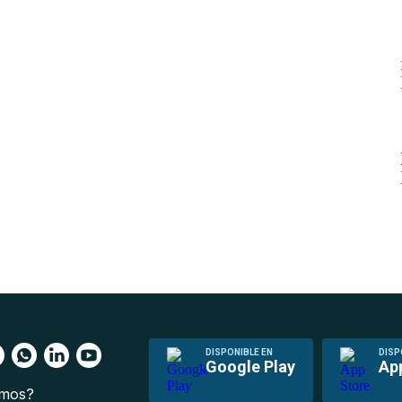
DISPONIBLE EN
DISP
Google Play
Ap
omos?