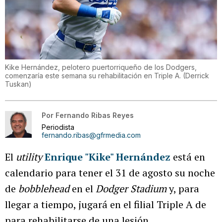
Kike Hernández, pelotero puertorriqueño de los Dodgers,
comenzaría este semana su rehabilitación en Triple A.
(
Derrick
Tuskan
)
Por
Fernando Ribas Reyes
Periodista
fernando.ribas@gfrmedia.com
El
utility
Enrique
"
Kike" Hernández
está en
calendario para tener el 31 de agosto su noche
de
bobblehead
en el
Dodger Stadium
y, para
llegar a tiempo, jugará en el filial Triple A de
para rehabilitarse de una lesión.