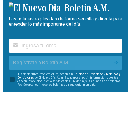
Boletín A.M.
Las noticias explicadas de forma sencilla y directa para
entender lo más importante del día.
Regístrate a Boletín A.M.
Al someter tu correo electrónico, aceptas la
Política de Privacidad
y
Términos y
Condiciones
de El Nuevo Día. Además, aceptas recibir información u ofertas
especiales de productos o servicios de GFR Media, sus afiliadas o de terceros.
Podrás optar salirte de los boletines en cualquier momento.