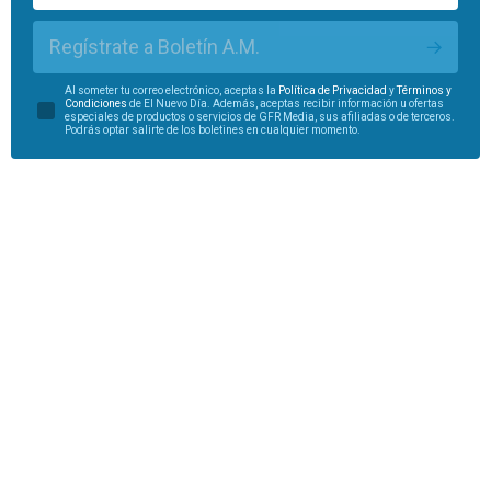
Regístrate a Boletín A.M.
Al someter tu correo electrónico, aceptas la
Política de Privacidad
y
Términos y
Condiciones
de El Nuevo Día. Además, aceptas recibir información u ofertas
especiales de productos o servicios de GFR Media, sus afiliadas o de terceros.
Podrás optar salirte de los boletines en cualquier momento.