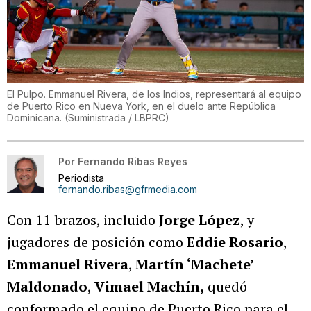
El Pulpo. Emmanuel Rivera, de los Indios, representará al equipo
de Puerto Rico en Nueva York, en el duelo ante República
Dominicana.
(
Suministrada / LBPRC
)
Por
Fernando Ribas Reyes
Periodista
fernando.ribas@gfrmedia.com
Con 11 brazos, incluido
Jorge López
, y
jugadores de posición como
Eddie Rosario
,
Emmanuel Rivera
,
Martín ‘Machete’
Maldonado
,
Vimael Machín,
quedó
conformado el equipo de Puerto Rico para el