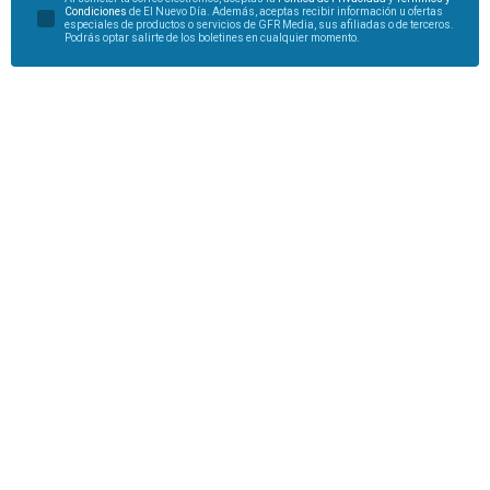
Condiciones
de El Nuevo Día. Además, aceptas recibir información u ofertas
especiales de productos o servicios de GFR Media, sus afiliadas o de terceros.
Podrás optar salirte de los boletines en cualquier momento.