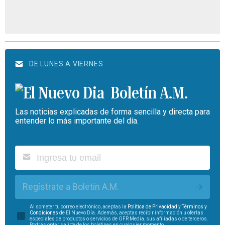
DE LUNES A VIERNES
Boletín A.M.
Las noticias explicadas de forma sencilla y directa para
entender lo más importante del día.
Regístrate a Boletín A.M.
Al someter tu correo electrónico, aceptas la
Política de Privacidad
y
Términos y
Condiciones
de El Nuevo Día. Además, aceptas recibir información u ofertas
especiales de productos o servicios de GFR Media, sus afiliadas o de terceros.
Podrás optar salirte de los boletines en cualquier momento.