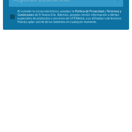
Al someter tu correo electrónico, aceptas la
Política de Privacidad
y
Términos y
Condiciones
de El Nuevo Día. Además, aceptas recibir información u ofertas
especiales de productos o servicios de GFR Media, sus afiliadas o de terceros.
Podrás optar salirte de los boletines en cualquier momento.