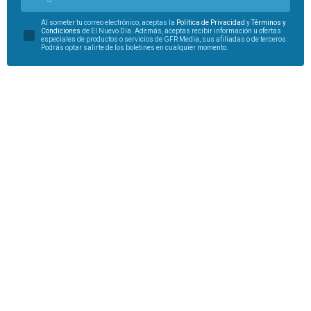
Al someter tu correo electrónico, aceptas la
Política de Privacidad
y
Términos y
Condiciones
de El Nuevo Día. Además, aceptas recibir información u ofertas
especiales de productos o servicios de GFR Media, sus afiliadas o de terceros.
Podrás optar salirte de los boletines en cualquier momento.