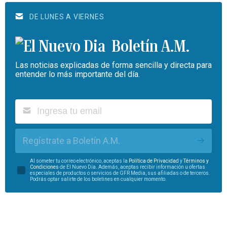
DE LUNES A VIERNES
Boletín A.M.
Las noticias explicadas de forma sencilla y directa para
entender lo más importante del día.
Regístrate a Boletín A.M.
Al someter tu correo electrónico, aceptas la
Política de Privacidad
y
Términos y
Condiciones
de El Nuevo Día. Además, aceptas recibir información u ofertas
especiales de productos o servicios de GFR Media, sus afiliadas o de terceros.
Podrás optar salirte de los boletines en cualquier momento.