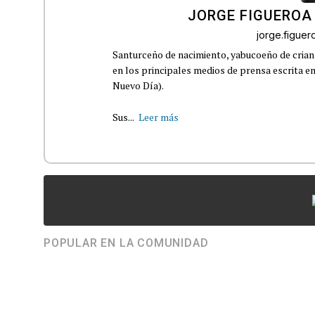
JORGE FIGUEROA
jorge.figue
Santurceño de nacimiento, yabucoeño de crianz
en los principales medios de prensa escrita en
Nuevo Día).
Sus...
Leer más
POPULAR EN LA COMUNIDAD