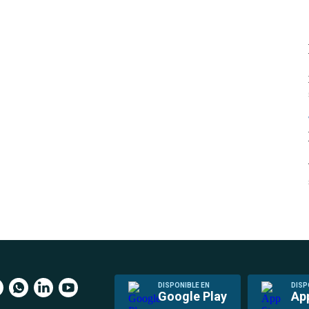
DISPONIBLE EN
DISP
Google Play
Ap