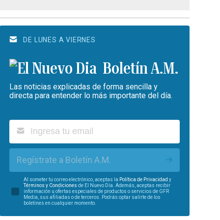
DE LUNES A VIERNES
Boletín A.M.
Las noticias explicadas de forma sencilla y
directa para entender lo más importante del día.
Regístrate a Boletín A.M.
Al someter tu correo electrónico, aceptas la
Política de Privacidad
y
Términos y Condiciones
de El Nuevo Día. Además, aceptas recibir
información u ofertas especiales de productos o servicios de GFR
Media, sus afiliadas o de terceros. Podrás optar salirte de los
boletines en cualquier momento.