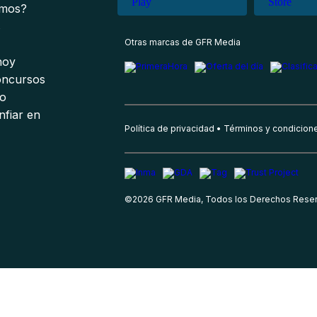
omos?
s
Otras marcas de GFR Media
 hoy
oncursos
io
nfiar en
Política de privacidad
Términos y condicion
©
2026
GFR Media, Todos los Derechos Rese