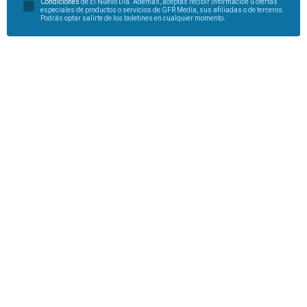
Condiciones
de El Nuevo Día. Además, aceptas recibir información u ofertas
especiales de productos o servicios de GFR Media, sus afiliadas o de terceros.
Podrás optar salirte de los boletines en cualquier momento.