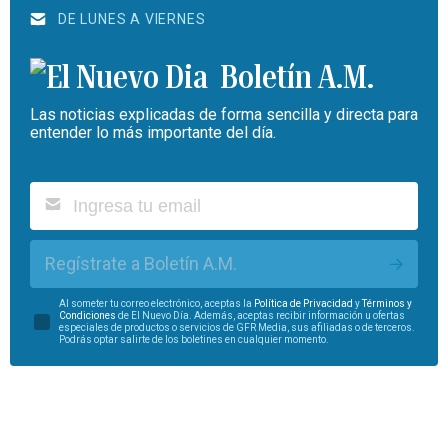
DE LUNES A VIERNES
Boletín A.M.
Las noticias explicadas de forma sencilla y directa para
entender lo más importante del día.
Regístrate a Boletín A.M.
Al someter tu correo electrónico, aceptas la
Política de Privacidad
y
Términos y
Condiciones
de El Nuevo Día. Además, aceptas recibir información u ofertas
especiales de productos o servicios de GFR Media, sus afiliadas o de terceros.
Podrás optar salirte de los boletines en cualquier momento.