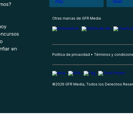
omos?
s
Otras marcas de GFR Media
 hoy
oncursos
io
nfiar en
Política de privacidad
Términos y condicion
©
2026
GFR Media, Todos los Derechos Rese