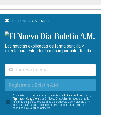
DE LUNES A VIERNES
Boletín A.M.
Las noticias explicadas de forma sencilla y
directa para entender lo más importante del día.
Regístrate a Boletín A.M.
Al someter tu correo electrónico, aceptas la
Política de Privacidad
y
Términos y Condiciones
de El Nuevo Día. Además, aceptas recibir
información u ofertas especiales de productos o servicios de GFR
Media, sus afiliadas o de terceros. Podrás optar salirte de los
boletines en cualquier momento.