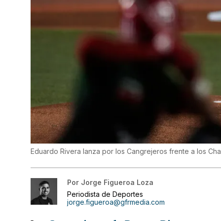
Eduardo Rivera lanza por los Cangrejeros frente a los Cha
Por
Jorge Figueroa Loza
Periodista de Deportes
jorge.figueroa@gfrmedia.com