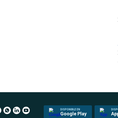
DISPONIBLE EN
DISP
Google Play
Ap