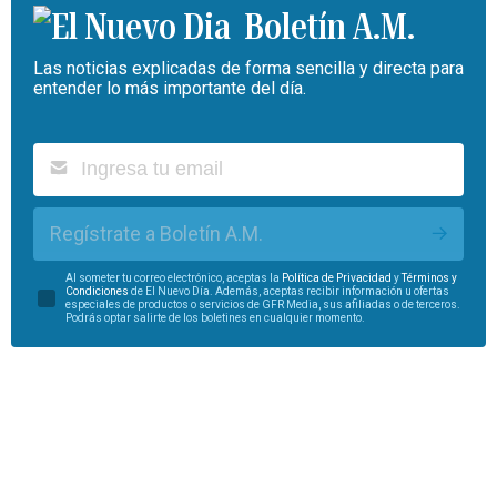
Boletín A.M.
Las noticias explicadas de forma sencilla y directa para
entender lo más importante del día.
Regístrate a Boletín A.M.
Al someter tu correo electrónico, aceptas la
Política de Privacidad
y
Términos y
Condiciones
de El Nuevo Día. Además, aceptas recibir información u ofertas
especiales de productos o servicios de GFR Media, sus afiliadas o de terceros.
Podrás optar salirte de los boletines en cualquier momento.