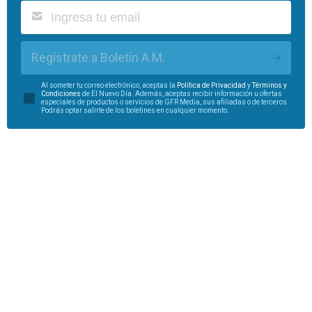
Regístrate a Boletín A.M.
Al someter tu correo electrónico, aceptas la
Política de Privacidad
y
Términos y
Condiciones
de El Nuevo Día. Además, aceptas recibir información u ofertas
especiales de productos o servicios de GFR Media, sus afiliadas o de terceros.
Podrás optar salirte de los boletines en cualquier momento.