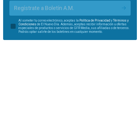
Regístrate a Boletín A.M.
Al someter tu correo electrónico, aceptas la
Política de Privacidad
y
Términos y
Condiciones
de El Nuevo Día. Además, aceptas recibir información u ofertas
especiales de productos o servicios de GFR Media, sus afiliadas o de terceros.
Podrás optar salirte de los boletines en cualquier momento.