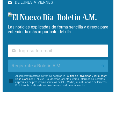
DE LUNES A VIERNES
Boletín A.M.
Las noticias explicadas de forma sencilla y directa para
entender lo más importante del día.
Regístrate a Boletín A.M.
Al someter tu correo electrónico, aceptas la
Política de Privacidad
y
Términos y
Condiciones
de El Nuevo Día. Además, aceptas recibir información u ofertas
especiales de productos o servicios de GFR Media, sus afiliadas o de terceros.
Podrás optar salirte de los boletines en cualquier momento.