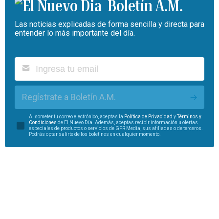
Boletín A.M.
Las noticias explicadas de forma sencilla y directa para
entender lo más importante del día.
Regístrate a Boletín A.M.
Al someter tu correo electrónico, aceptas la
Política de Privacidad
y
Términos y
Condiciones
de El Nuevo Día. Además, aceptas recibir información u ofertas
especiales de productos o servicios de GFR Media, sus afiliadas o de terceros.
Podrás optar salirte de los boletines en cualquier momento.