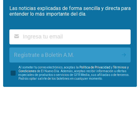
Las noticias explicadas de forma sencilla y directa para
entender lo más importante del día.
Regístrate a Boletín A.M.
Al someter tu correo electrónico, aceptas la
Política de Privacidad
y
Términos y
Condiciones
de El Nuevo Día. Además, aceptas recibir información u ofertas
especiales de productos o servicios de GFR Media, sus afiliadas o de terceros.
Podrás optar salirte de los boletines en cualquier momento.