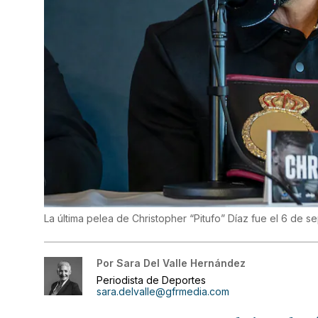
La última pelea de Christopher “Pitufo” Díaz fue el 6 de 
Por
Sara Del Valle Hernández
Periodista de Deportes
sara.delvalle@gfrmedia.com