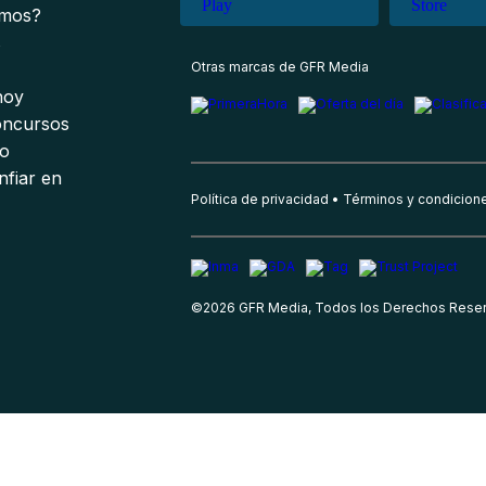
omos?
s
Otras marcas de GFR Media
 hoy
oncursos
io
nfiar en
Política de privacidad
Términos y condicion
©
2026
GFR Media, Todos los Derechos Rese