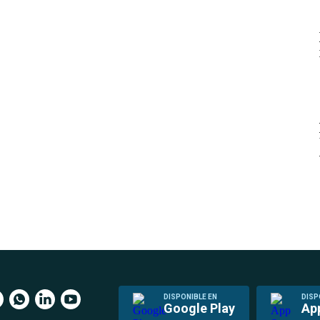
DISPONIBLE EN
DISP
Google Play
Ap