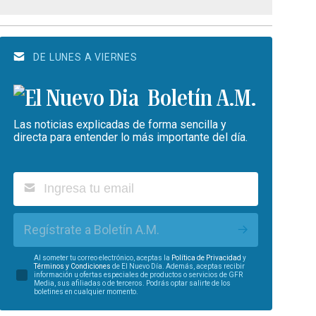
DE LUNES A VIERNES
Boletín A.M.
Las noticias explicadas de forma sencilla y
directa para entender lo más importante del día.
Regístrate a Boletín A.M.
Al someter tu correo electrónico, aceptas la
Política de Privacidad
y
Términos y Condiciones
de El Nuevo Día. Además, aceptas recibir
información u ofertas especiales de productos o servicios de GFR
Media, sus afiliadas o de terceros. Podrás optar salirte de los
boletines en cualquier momento.