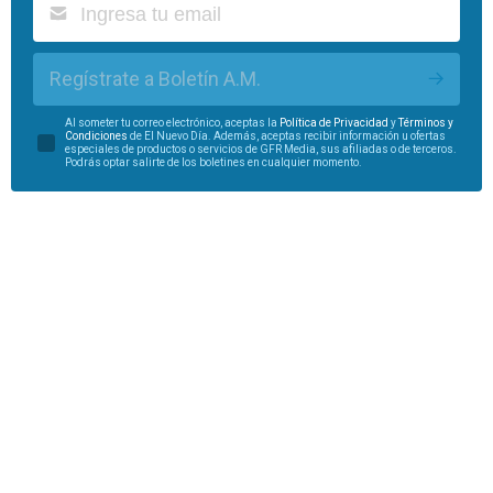
Regístrate a Boletín A.M.
Al someter tu correo electrónico, aceptas la
Política de Privacidad
y
Términos y
Condiciones
de El Nuevo Día. Además, aceptas recibir información u ofertas
especiales de productos o servicios de GFR Media, sus afiliadas o de terceros.
Podrás optar salirte de los boletines en cualquier momento.