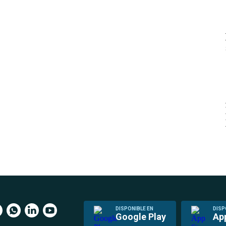
DISPONIBLE EN
DISP
Google Play
Ap