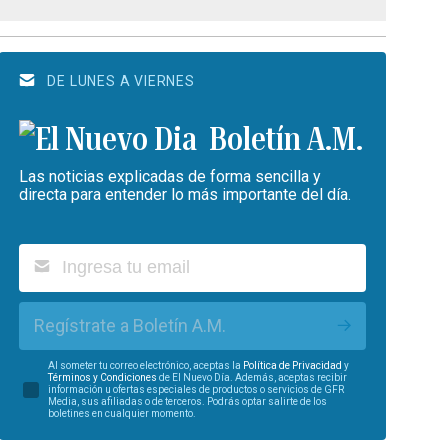
DE LUNES A VIERNES
Boletín A.M.
Las noticias explicadas de forma sencilla y
directa para entender lo más importante del día.
Regístrate a Boletín A.M.
Al someter tu correo electrónico, aceptas la
Política de Privacidad
y
Términos y Condiciones
de El Nuevo Día. Además, aceptas recibir
información u ofertas especiales de productos o servicios de GFR
Media, sus afiliadas o de terceros. Podrás optar salirte de los
boletines en cualquier momento.