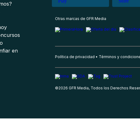
omos?
s
Otras marcas de GFR Media
 hoy
oncursos
io
nfiar en
Política de privacidad
Términos y condicion
©
2026
GFR Media, Todos los Derechos Rese