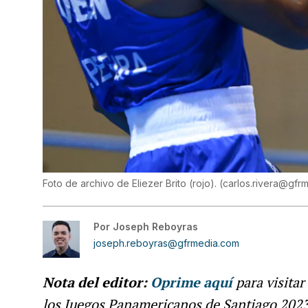
Foto de archivo de Eliezer Brito (rojo).
(
carlos.rivera@gfr
Por
Joseph Reboyras
joseph.reboyras@gfrmedia.com
Nota del editor:
Oprime aquí
para visitar
los Juegos Panamericanos de Santiago 2023