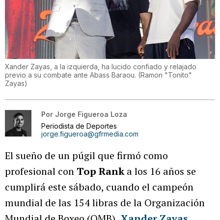
Xander Zayas, a la izquierda, ha lucido confiado y relajado
previo a su combate ante Abass Baraou.
(
Ramon "Tonito"
Zayas
)
Por
Jorge Figueroa Loza
Periodista de Deportes
jorge.figueroa@gfrmedia.com
El sueño de un púgil que firmó como
profesional con
Top Rank
a los 16 años se
cumplirá este sábado, cuando el campeón
mundial de las 154 libras de la Organización
Mundial de Boxeo (OMB),
Xander Zayas
,