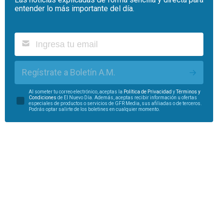
entender lo más importante del día.
Regístrate a Boletín A.M.
Al someter tu correo electrónico, aceptas la
Política de Privacidad
y
Términos y
Condiciones
de El Nuevo Día. Además, aceptas recibir información u ofertas
especiales de productos o servicios de GFR Media, sus afiliadas o de terceros.
Podrás optar salirte de los boletines en cualquier momento.